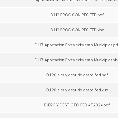
Aportacion Infraestructura Social Municipal.pd
D.1.12 PROG CON REC FED.pdf
D.1.12 PROG CON REC FED.xlsx
D.1.17 Aportacion Fortalecimiento Municipios.pd
D.1.17 Aportacion Fortalecimiento Municipios.xls
D.1.20 ejer y dest de gasto fed.pdf
D.1.20 ejer y dest de gasto fed.xlsx
EJERC Y DEST GTO FED 4T2024.pdf