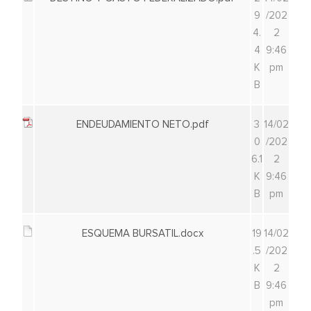
9
/202
4.
2
4
9:46
K
pm
B
ENDEUDAMIENTO NETO.pdf
3
14/02
0
/202
6.1
2
K
9:46
B
pm
ESQUEMA BURSATIL.docx
19
14/02
.5
/202
K
2
B
9:46
pm