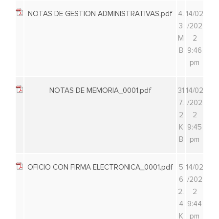
NOTAS DE GESTION ADMINISTRATIVAS.pdf
4.
14/02
3
/202
M
2
B
9:46
pm
NOTAS DE MEMORIA_0001.pdf
31
14/02
7.
/202
2
2
K
9:45
B
pm
OFICIO CON FIRMA ELECTRONICA_0001.pdf
5
14/02
6
/202
2.
2
4
9:44
K
pm