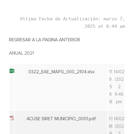
Ultima Fecha de Actualización: marzo 7,
2025 at 8:44 am
REGRESAR A LA PAGINA ANTERIOR
ANUAL 2021
0322_EAE_MAPG_000_2104.xlsx
11
14/02
9.
/202
5
2
K
9:46
B
pm
ACUSE SIRET MUNICIPIO_0001.pdf
1.1
14/02
M
/202
B
2