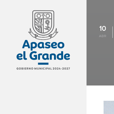
10
ABR