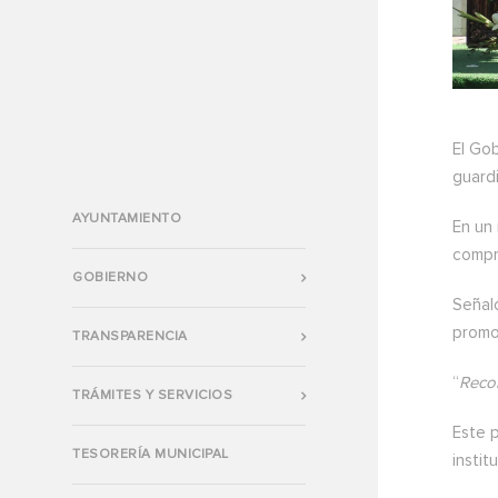
El Gob
guardi
AYUNTAMIENTO
En un
compro
GOBIERNO
Señal
promov
TRANSPARENCIA
“
Recor
TRÁMITES Y SERVICIOS
Este 
TESORERÍA MUNICIPAL
instit