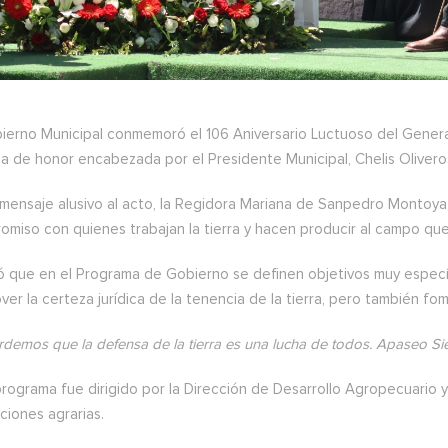
ierno Municipal conmemoró el 106 Aniversario Luctuoso del General
a de honor encabezada por el Presidente Municipal, Chelis Olivero
 mensaje alusivo al acto, la Regidora Mariana de Sanpedro Montoya
miso con quienes trabajan la tierra y hacen producir al campo que
ó que en el Programa de Gobierno se definen objetivos muy especí
er la certeza jurídica de la tenencia de la tierra, pero también f
demos que la defensa de la tierra es una lucha de todos. Apaseo 
programa fue dirigido por la Dirección de Desarrollo Agropecuario 
uciones agrarias.