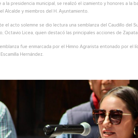
 a la presidencia municipal, se realizó el izamiento y honores a l
el Alcalde y miembros del H. Ayuntamiento.
e el acto solemne se dio lectura una semblanza del Caudillo del Su
o, Octavio Licea, quien destacó las principales acciones de Zapata
semblanza fue enmarcada por el Himno Agrarista entonado por el lí
 Escamilla Hernández.