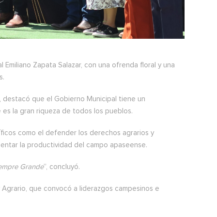
 Emiliano Zapata Salazar, con una ofrenda floral y una
s.
, destacó que el Gobierno Municipal tiene un
 es la gran riqueza de todos los pueblos.
ficos como el defender los derechos agrarios y
omentar la productividad del campo apaseense.
Siempre Grande
”, concluyó.
y Agrario, que convocó a liderazgos campesinos e