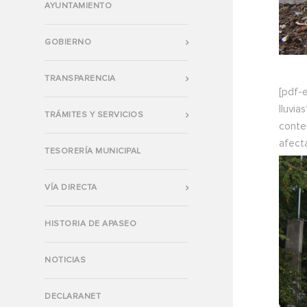
AYUNTAMIENTO
GOBIERNO
TRANSPARENCIA
[pdf-
lluvia
TRÁMITES Y SERVICIOS
conte
afecta
TESORERÍA MUNICIPAL
VÍA DIRECTA
HISTORIA DE APASEO
NOTICIAS
DECLARANET