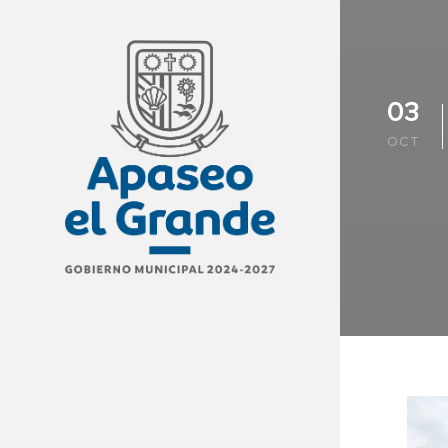
03
OCT