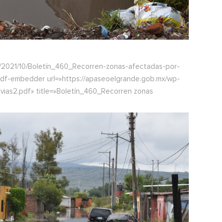
/2021/10/Boletín_460_Recorren-zonas-afectadas-por-
″][pdf-embedder url=»https://apaseoelgrande.gob.mx/wp-
vias2.pdf» title=»Boletín_460_Recorren zonas