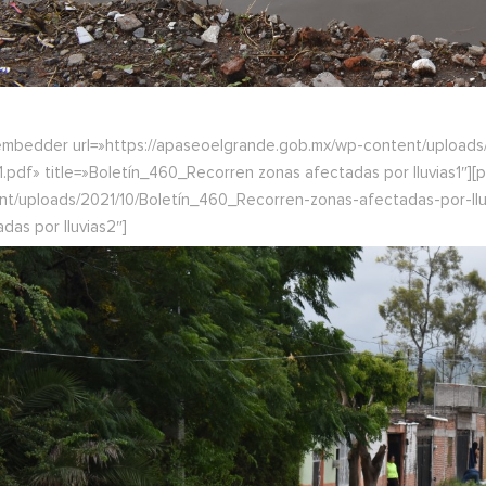
embedder url=»https://apaseoelgrande.gob.mx/wp-content/uploads
s1.pdf» title=»Boletín_460_Recorren zonas afectadas por lluvias1
nt/uploads/2021/10/Boletín_460_Recorren-zonas-afectadas-por-llu
das por lluvias2″]