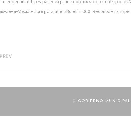
embedder url=»http://apaseoelgrande.gob.mx/wp-content/uploads/
as-de-la-México-Libre.pdf» title=»Boletín_060_Reconocen a Experi
PREV
© GOBIERNO MUNICIPAL