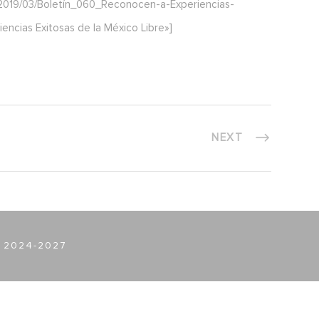
2019/03/Boletín_060_Reconocen-a-Experiencias-
encias Exitosas de la México Libre»]
NEXT
 2024-2027