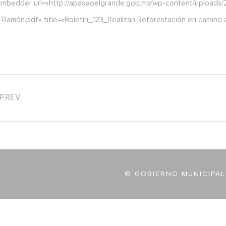
embedder url=»http://apaseoelgrande.gob.mx/wp-content/uploads/2
Ramón.pdf» title=»Boletín_123_Realizan Reforestación en camino 
PREV
© GOBIERNO MUNICIPAL