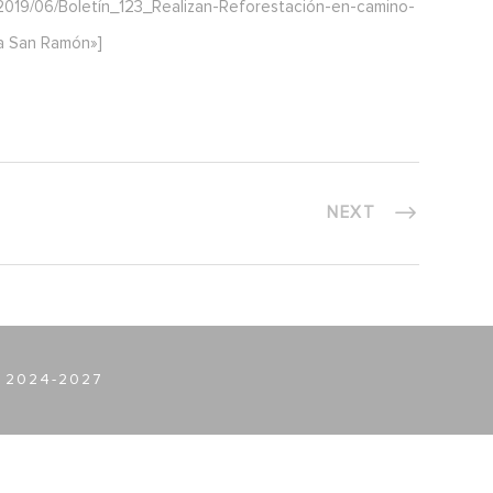
019/06/Boletín_123_Realizan-Reforestación-en-camino-
a San Ramón»]
NEXT
 2024-2027