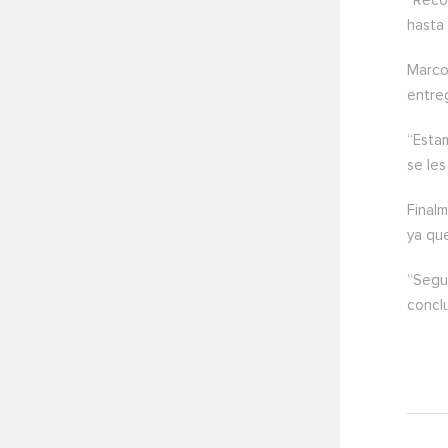
“Reco
hasta
Marco 
entre
“Esta
se les
Finalm
ya que
“Segu
concl