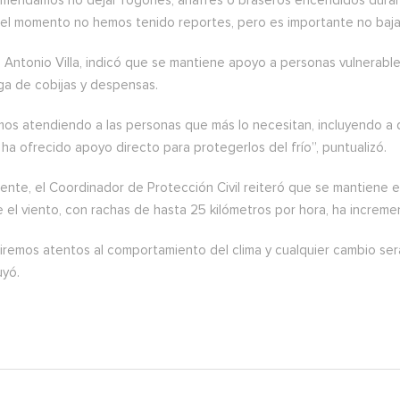
mendamos no dejar fogones, anafres o braseros encendidos durant
 el momento no hemos tenido reportes, pero es importante no bajar
Antonio Villa, indicó que se mantiene apoyo a personas vulnerable
ga de cobijas y despensas.
mos atendiendo a las personas que más lo necesitan, incluyendo a q
 ha ofrecido apoyo directo para protegerlos del frío”, puntualizó.
ente, el Coordinador de Protección Civil reiteró que se mantiene e
 el viento, con rachas de hasta 25 kilómetros por hora, ha increme
iremos atentos al comportamiento del clima y cualquier cambio ser
uyó.