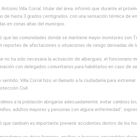
Antonio Villa Corral, titular del área, informó que durante el próx
as de hasta 3 grados centígrados, con una sensación térmica de en
as en zonas altas del municipio.
ló que las comunidades donde se mantiene mayor monitoreo son Tie
n reportes de afectaciones o situaciones de riesgo derivadas de l
 no ha sido necesaria la activación de albergues, el funcionario 
inación con delegados comunitarios para habilitarlos en caso de se
 sentido, Villa Corral hizo un llamado a la ciudadanía para extrem
otección Civil.
edimos a la población abrigarse adecuadamente, evitar cambios br
, niños, adultos mayores y personas con alguna enfermedad”, expre
ó que también es importante prevenir accidentes dentro de los ho