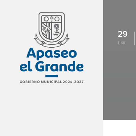
29
ENE