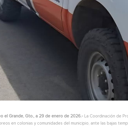
o el Grande, Gto., a 29 de enero de 2026.-
La Coordinación de Pro
oreos en colonias y comunidades del municipio, ante las bajas temp