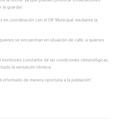
e la noche, ya que pueden provocar intoxicaciones;
 la guardia”.
s en coordinación con el DIF Municipal, mediante la
uienes se encuentran en situación de calle, a quienes
l monitoreo constante de las condiciones climatológicas,
ntado la sensación térmica.
á informado de manera oportuna a la población”,