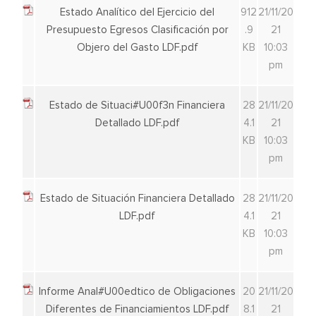
Estado Analítico del Ejercicio del
912
21/11/20
Presupuesto Egresos Clasificación por
.9
21
Objero del Gasto LDF.pdf
KB
10:03
pm
Estado de Situaci#U00f3n Financiera
28
21/11/20
Detallado LDF.pdf
4.1
21
KB
10:03
pm
Estado de Situación Financiera Detallado
28
21/11/20
LDF.pdf
4.1
21
KB
10:03
pm
Informe Anal#U00edtico de Obligaciones
20
21/11/20
Diferentes de Financiamientos LDF.pdf
8.1
21