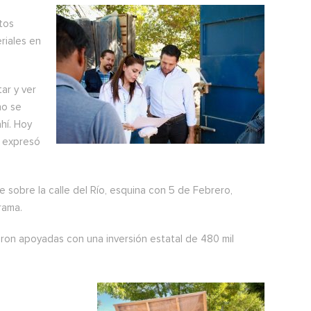
tos
riales en
ar y ver
no se
hí. Hoy
, expresó
 sobre la calle del Río, esquina con 5 de Febrero,
rama.
ron apoyadas con una inversión estatal de 480 mil