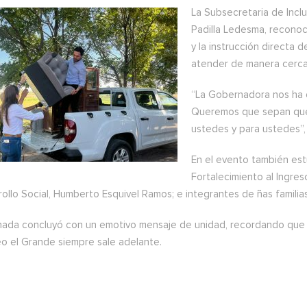
La Subsecretaria de Inclus
Padilla Ledesma, reconoci
y la instrucción directa
atender de manera cercan
“La Gobernadora nos ha di
Queremos que sepan que 
ustedes y para ustedes”, 
En el evento también est
Fortalecimiento al Ingreso
ollo Social, Humberto Esquivel Ramos; e integrantes de ñas familia
rnada concluyó con un emotivo mensaje de unidad, recordando que c
o el Grande siempre sale adelante.