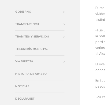
Durant
GOBIERNO
vivid
distin
TRANSPARENCIA
«Fue u
la re
TRÁMITES Y SERVICIOS
perdie
verlo
TESORERÍA MUNICIPAL
el Alc
VÍA DIRECTA
El eve
donde 
HISTORIA DE APASEO
En to
pesos
NOTICIAS
-20 c
DECLARANET