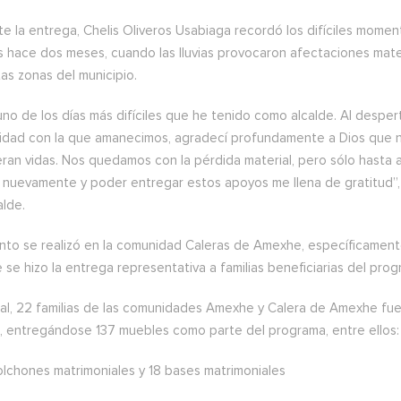
e la entrega, Chelis Oliveros Usabiaga recordó los difíciles momen
os hace dos meses, cuando las lluvias provocaron afectaciones mate
tas zonas del municipio.
no de los días más difíciles que he tenido como alcalde. Al despert
alidad con la que amanecimos, agradecí profundamente a Dios que 
ran vidas. Nos quedamos con la pérdida material, pero sólo hasta a
s nuevamente y poder entregar estos apoyos me llena de gratitud”
alde.
nto se realizó en la comunidad Caleras de Amexhe, específicamente
se hizo la entrega representativa a familias beneficiarias del prog
tal, 22 familias de las comunidades Amexhe y Calera de Amexhe fue
, entregándose 137 muebles como parte del programa, entre ellos:
olchones matrimoniales y 18 bases matrimoniales