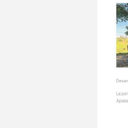
Desarr
La jo
Apase