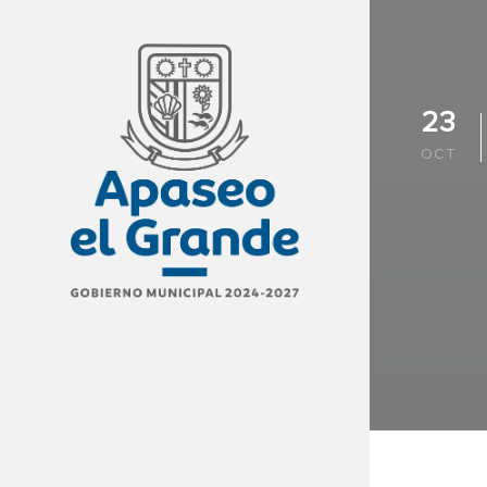
23
OCT