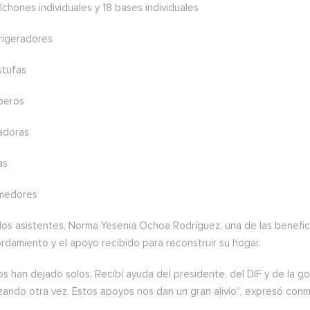
lchones individuales y 18 bases individuales
frigeradores
stufas
operos
vadoras
as
medores
los asistentes, Norma Yesenia Ochoa Rodríguez, una de las benefici
rdamiento y el apoyo recibido para reconstruir su hogar.
os han dejado solos. Recibí ayuda del presidente, del DIF y de la 
ando otra vez. Estos apoyos nos dan un gran alivio”, expresó conm