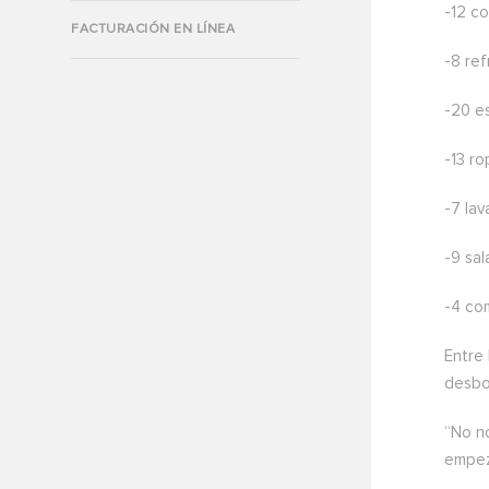
-12 co
FACTURACIÓN EN LÍNEA
-8 re
-20 e
-13 r
-7 la
-9 sal
-4 co
Entre 
desbo
“No n
empez