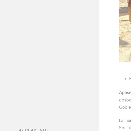
Apase
desbo
Gobie
La mañ
Social
AYUNTAMIENTO