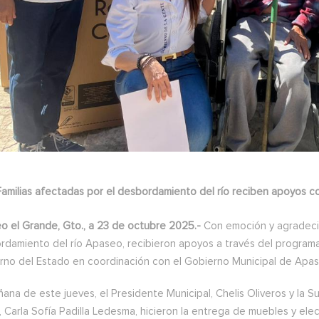
Familias afectadas por el desbordamiento del río reciben apoyos co
o el Grande, Gto., a 23 de octubre 2025.-
Con emoción y agradeci
rdamiento del río Apaseo, recibieron apoyos a través del programa
rno del Estado en coordinación con el Gobierno Municipal de Apas
ana de este jueves, el Presidente Municipal, Chelis Oliveros y la Su
, Carla Sofía Padilla Ledesma, hicieron la entrega de muebles y ele