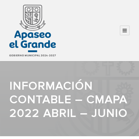
INFORMACIÓN
CONTABLE – CMAPA
2022 ABRIL – JUNIO