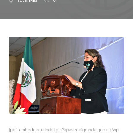
0
BOLETINES
[pdf-embedder url=»https://apaseoelgrande.gob.mx/wp-