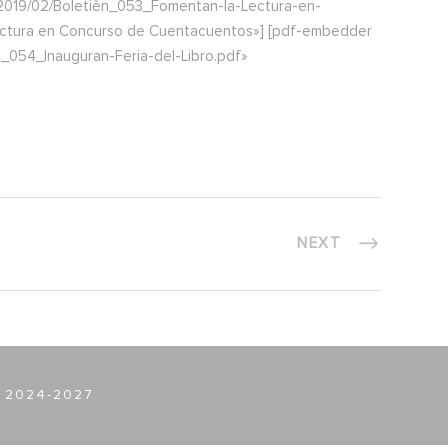
2019/02/Boletiěn_053_Fomentan-la-Lectura-en-
ectura en Concurso de Cuentacuentos»] [pdf-embedder
_054_Inauguran-Feria-del-Libro.pdf»
NEXT
 2024-2027