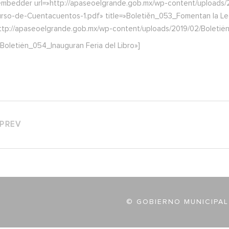
embedder url=»http://apaseoelgrande.gob.mx/wp-content/uploads/
rso-de-Cuentacuentos-1.pdf» title=»Boletiěn_053_Fomentan la L
http://apaseoelgrande.gob.mx/wp-content/uploads/2019/02/Boletiėn
»Boletiėn_054_Inauguran Feria del Libro»]
PREV
© GOBIERNO MUNICIPAL