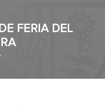
E FERIA DEL
URA
0