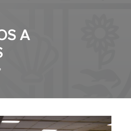
OS A
S
0