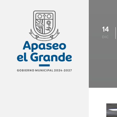
14
DIC