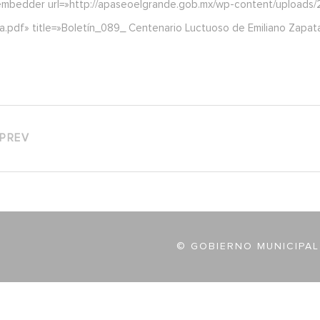
embedder url=»http://apaseoelgrande.gob.mx/wp-content/uploads/2
a.pdf» title=»Boletín_089_ Centenario Luctuoso de Emiliano Zapat
PREV
© GOBIERNO MUNICIPAL