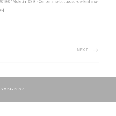
019/04/Boletín_089_-Centenario-Luctuoso-de-Emiliano-
a»]
NEXT
 2024-2027