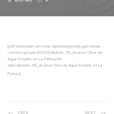
0
BOLETINES
[pdf-embedder url=»http://apaseoelgrande.gob.mx/wp-
content/uploads/2019/05/Boletín_110_Arranca-Obra-de-
Agua-Potable-en-La-Palma.pdf»
title=»Boletín_110_Arranca Obra de Agua Potable en La
Palma»]
PREV
NEXT