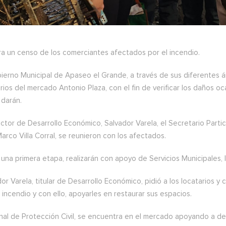
ra un censo de los comerciantes afectados por el incendio.
bierno Municipal de Apaseo el Grande, a través de sus diferentes 
rios del mercado Antonio Plaza, con el fin de verificar los daños 
 darán.
ector de Desarrollo Económico, Salvador Varela, el Secretario Par
 Marco Villa Corral, se reunieron con los afectados.
na primera etapa, realizarán con apoyo de Servicios Municipales, l
or Varela, titular de Desarrollo Económico, pidió a los locatarios 
 incendio y con ello, apoyarles en restaurar sus espacios.
nal de Protección Civil, se encuentra en el mercado apoyando a det