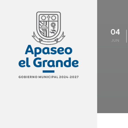
04
JUN