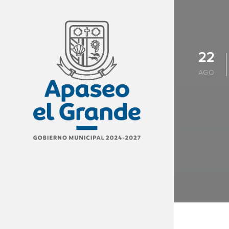
22
AGO