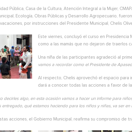
dad Pública, Casa de la Cultura, Atención Integral a la Mujer, CMA
nicipal, Ecología, Obras Públicas y Desarrollo Agropecuario, fuero
vacaciones, por instrucciones del Presidente Municipal, Chelis Oliv
Este viernes, concluyó el curso en Presidencia Mu
como a las mamás que no dejaron de traerlos c
Una niña de las participantes agradeció al primer
vamos a recordar como el Presidente de Apaseo
Al respecto, Chelis aprovechó el espacio para 
dará a conocer todas las acciones a favor de la
o decirles algo, en esta ocasión vamos a hacer un informe para niñ
entregado, qué estamos haciendo para los niños y niñas, va ser en la
tas acciones, el Gobierno Municipal, reafirma su compromiso de tra