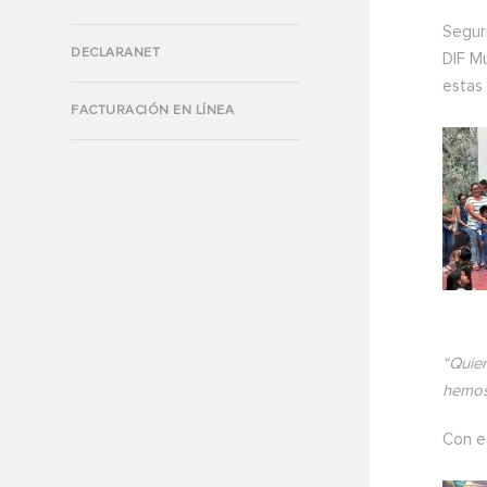
Seguri
DECLARANET
DIF Mu
estas 
FACTURACIÓN EN LÍNEA
“Quier
hemos 
Con es