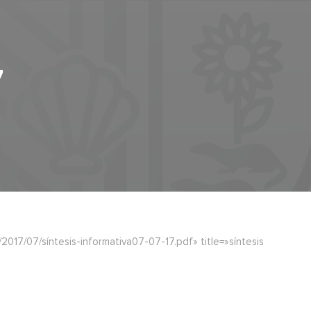
7
17/07/síntesis-informativa07-07-17.pdf» title=»síntesis