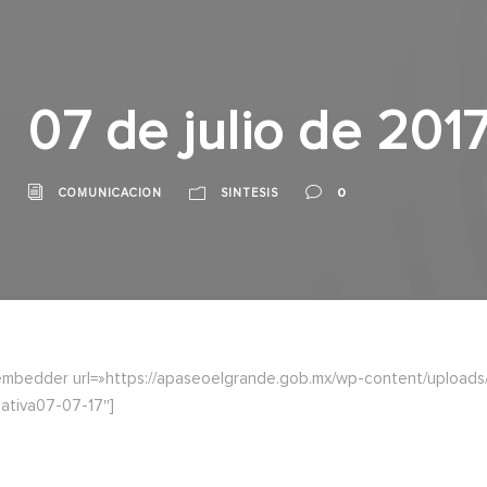
07 de julio de 201
0
COMUNICACION
SINTESIS
embedder url=»https://apaseoelgrande.gob.mx/wp-content/uploads/20
mativa07-07-17″]