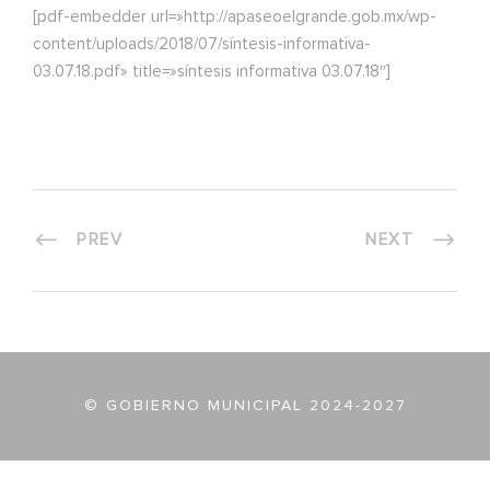
[pdf-embedder url=»http://apaseoelgrande.gob.mx/wp-
content/uploads/2018/07/síntesis-informativa-
03.07.18.pdf» title=»síntesis informativa 03.07.18″]
PREV
NEXT
© GOBIERNO MUNICIPAL 2024-2027